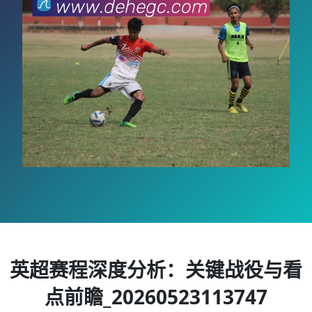
英超赛程深度分析：关键战役与看
点前瞻_20260523113747