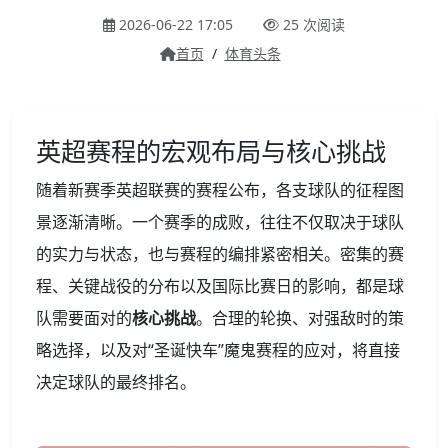
2026-06-22 17:05
25 次阅读
首页
/
体育头条
英超赛程的宏观布局与核心挑战
随着新赛季英超联赛的赛程公布，各支球队的征程图
景逐渐清晰。一个赛季的成败，往往不仅取决于球队
的实力与状态，也与赛程的编排紧密相关。密集的赛
程、关键战役的分布以及国际比赛日的影响，都是球
队需要面对的
核心挑战
。合理的轮换、对强敌时的策
略选择，以及对“圣诞快车”魔鬼赛程的应对，将直接
决定球队的最终排名。