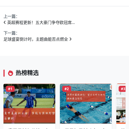
上一篇：
英超赛程更新！五大豪门争夺欧冠席…
下一篇：
足球盛宴倒计时，主题曲能否点燃全
热榜精选
#1
#2
#3