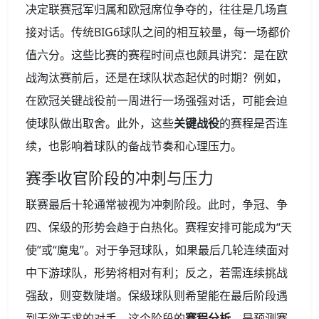
决定联赛冠军归属和欧冠席位争夺的，往往是几场直
接对话。传统BIG6球队之间的相互较量，每一场都价
值六分。这些比赛的赛程时间点也颇具讲究：是在欧
战淘汰赛前后，还是在球队状态起伏的时期？例如，
在欧冠关键战役前一周进行一场强强对话，可能会迫
使球队做出取舍。此外，这些
关键战役
的赛程是否连
续，也影响着球队的备战节奏和心理压力。
赛季收官阶段的冲刺与压力
联赛最后十轮通常被视为冲刺阶段。此时，争冠、争
四、保级的形势会趋于白热化。赛程安排可能成为“天
使”或“魔鬼”。对于争冠球队，如果最后几轮连续面对
中下游球队，形势将相对有利；反之，若需连续挑战
强敌，则变数陡增。保级球队则希望能在最后阶段遇
到无欲无求的对手。这个阶段的
赛程分析
，是预测赛