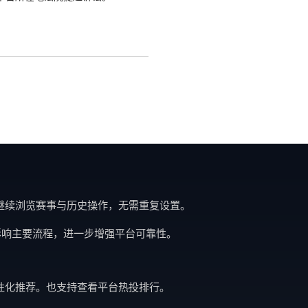
继续浏览赛事与历史操作，无需重复设置。
影响主要流程，进一步增强平台可靠性。
性化推荐。也支持查看平台热投排行。