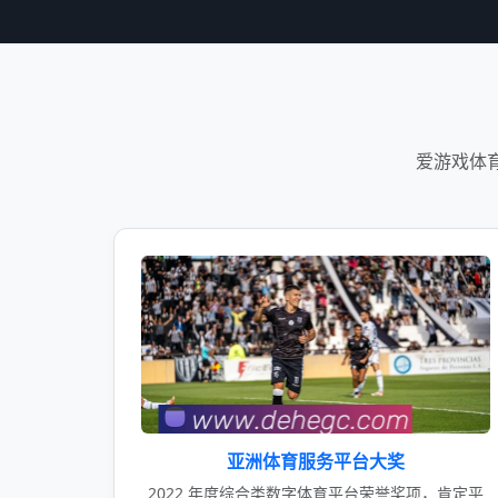
爱游戏体
亚洲体育服务平台大奖
2022 年度综合类数字体育平台荣誉奖项，肯定平