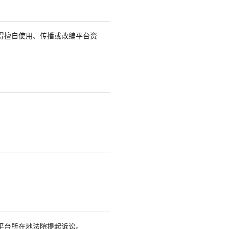
得擅自使用、传播或改编平台资
。
平台所在地法院提起诉讼。