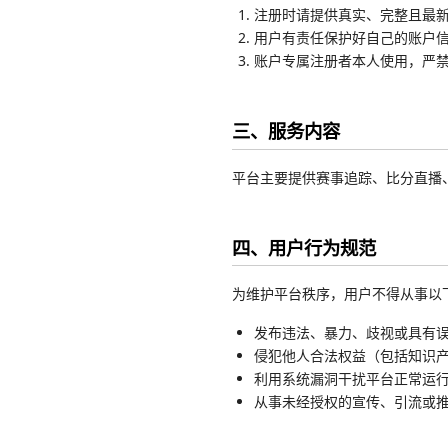
注册时请提供真实、完整且最
用户有责任保护好自己的账户
账户专属注册者本人使用，严
三、服务内容
平台主要提供赛事追踪、比分直播
四、用户行为规范
为维护平台秩序，用户不得从事以
发布违法、暴力、歧视或具有
侵犯他人合法权益（包括知识
利用系统漏洞干扰平台正常运
从事未经授权的宣传、引流或