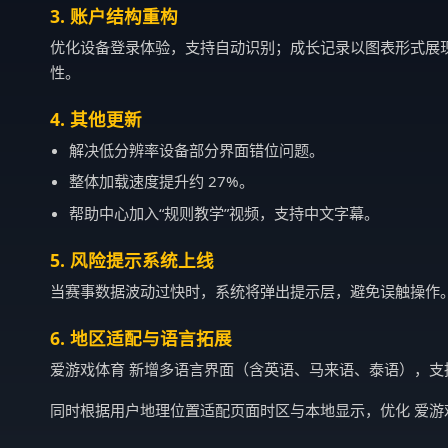
3. 账户结构重构
优化设备登录体验，支持自动识别；成长记录以图表形式展
性。
4. 其他更新
解决低分辨率设备部分界面错位问题。
整体加载速度提升约 27%。
帮助中心加入“规则教学”视频，支持中文字幕。
5. 风险提示系统上线
当赛事数据波动过快时，系统将弹出提示层，避免误触操作
6. 地区适配与语言拓展
爱游戏体育 新增多语言界面（含英语、马来语、泰语），
同时根据用户地理位置适配页面时区与本地显示，优化 爱游