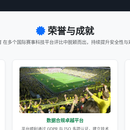
荣誉与成就
育 在多个国际赛事科技平台评比中脱颖而出，持续提升安全性与
数据合规卓越平台
平台顺利通过 GDPR 与 ISO 多项认证，建立技术