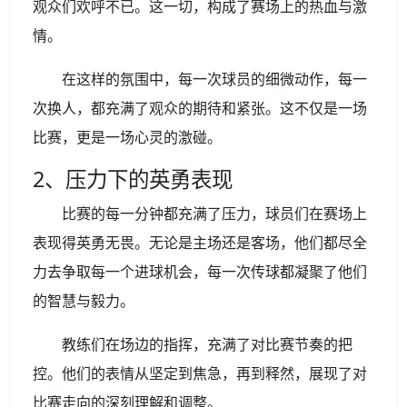
观众们欢呼不已。这一切，构成了赛场上的热血与激
情。
在这样的氛围中，每一次球员的细微动作，每一
次换人，都充满了观众的期待和紧张。这不仅是一场
比赛，更是一场心灵的激碰。
2、压力下的英勇表现
比赛的每一分钟都充满了压力，球员们在赛场上
表现得英勇无畏。无论是主场还是客场，他们都尽全
力去争取每一个进球机会，每一次传球都凝聚了他们
的智慧与毅力。
教练们在场边的指挥，充满了对比赛节奏的把
控。他们的表情从坚定到焦急，再到释然，展现了对
比赛走向的深刻理解和调整。