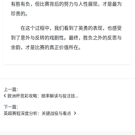
有胜有负，但比赛背后的努力与人性展现，才是最为
珍贵的。
在这个过程中，我们看到了英勇的表现，也感受
到了意外与反转的戏剧性。最终，胜负之外的反思与
余韵，才是比赛的真正价值所在。
上一篇：
欧洲杯竞彩攻略：赔率解读与投注技…
下一篇：
英超赛程深度分析：关键战役与看点