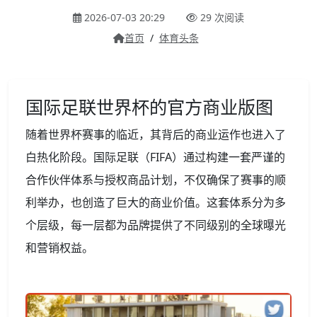
2026-07-03 20:29
29 次阅读
首页
/
体育头条
国际足联世界杯的官方商业版图
随着世界杯赛事的临近，其背后的商业运作也进入了
白热化阶段。国际足联（FIFA）通过构建一套严谨的
合作伙伴体系与授权商品计划，不仅确保了赛事的顺
利举办，也创造了巨大的商业价值。这套体系分为多
个层级，每一层都为品牌提供了不同级别的全球曝光
和营销权益。