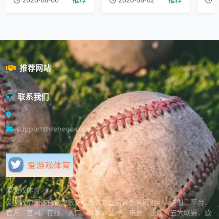
推荐网站
联系我们
support@dehegc.com
爱游戏体育
爱游戏中国体育官方版爱游戏体育包含最新官网地址、注册、平台、
官方、官网、在线、入口、体育、篮球、电竞、足球、五大联赛、欧