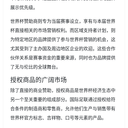
展示优先级。
世界杯赞助商则专为当届赛事设立，享有与本届世界
杯直接相关的市场营销权利。而区域支持者计划，则
为特定地区的品牌提供了参与世界杯营销的机会，这
尤其受到了主办国及周边地区企业的欢迎。这些合作
伙伴关系是赛事资金的重要来源，同时也为品牌提供
了无与伦比的全球舞台。
授权商品的广阔市场
除了直接的商业赞助，授权商品是世界杯经济生态中
另一个至关重要的组成部分。国际足联通过授权给符
合条件的制造商和零售商，允许他们生产与销售带有
世界杯官方标志、吉祥物、口号等元素的产品。