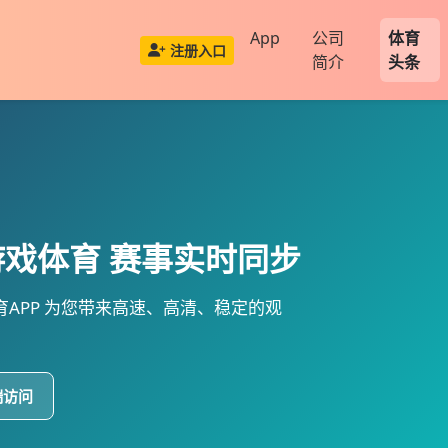
App
公司
体育
注册入口
简介
头条
游戏体育
赛事实时同步
APP
为您带来高速、高清、稳定的观
端访问