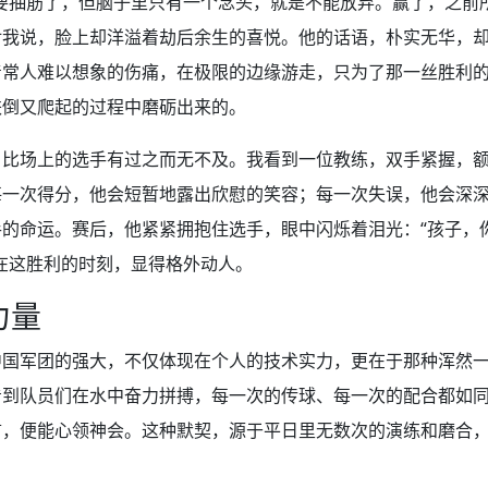
要抽筋了，但脑子里只有一个念头，就是不能放弃。赢了，之前
对我说，脸上却洋溢着劫后余生的喜悦。他的话语，朴实无华，
着常人难以想象的伤痛，在极限的边缘游走，只为了那一丝胜利
跌倒又爬起的过程中磨砺出来的。
，比场上的选手有过之而无不及。我看到一位教练，双手紧握，
每一次得分，他会短暂地露出欣慰的笑容；每一次失误，他会深
的命运。赛后，他紧紧拥抱住选手，眼中闪烁着泪光：“孩子，
在这胜利的时刻，显得格外动人。
力量
中国军团的强大，不仅体现在个人的技术实力，更在于那种浑然
看到队员们在水中奋力拼搏，每一次的传球、每一次的配合都如
言，便能心领神会。这种默契，源于平日里无数次的演练和磨合