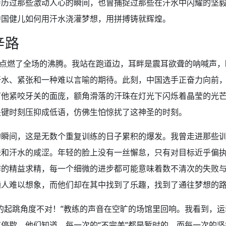
亲历过那些激动人心的瞬间，也曾捕捉过那些在汗水中闪耀的坚
中国健儿如何用汗水浇灌梦想，用拼搏铸就辉煌。
辛路
，点燃了全场的沸腾。我站在跑道边，耳畔是震耳欲聋的呐喊声
汗水、紧张和一种难以言喻的期待。此刻，中国选手正奋力向前
下他紧咬牙关的面庞，额角滑落的汗珠在灯光下闪烁着晶莹的光
关键时刻压抑成低语，仿佛生怕惊扰了这神圣的时刻。
的瞬间，这是无数个重复训练的日子累积的爆发。我曾走进那些
味和汗水的咸涩。年轻的脸上没有一丝懈怠，只有对目标近乎偏
作的精益求精，每一个细微的进步都可能意味着数不清次的失败
通人难以想象，而他们却在其中找到了乐趣，找到了通往梦想的
的起跳角度不对！”教练的声音在空旷的场馆里回响。我看到，
停歇。他们知道，每一次的“不完美”都是暂时的，而每一次的