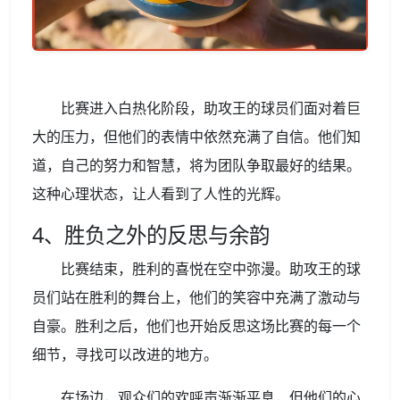
比赛进入白热化阶段，助攻王的球员们面对着巨
大的压力，但他们的表情中依然充满了自信。他们知
道，自己的努力和智慧，将为团队争取最好的结果。
这种心理状态，让人看到了人性的光辉。
4、胜负之外的反思与余韵
比赛结束，胜利的喜悦在空中弥漫。助攻王的球
员们站在胜利的舞台上，他们的笑容中充满了激动与
自豪。胜利之后，他们也开始反思这场比赛的每一个
细节，寻找可以改进的地方。
在场边，观众们的欢呼声渐渐平息，但他们的心