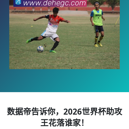
数据帝告诉你，2026世界杯助攻
王花落谁家！