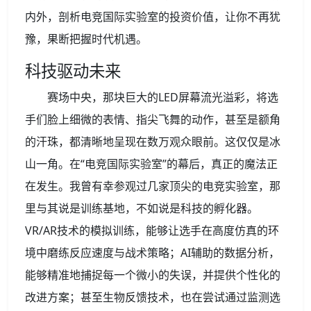
内外，剖析电竞国际实验室的投资价值，让你不再犹
豫，果断把握时代机遇。
科技驱动未来
赛场中央，那块巨大的LED屏幕流光溢彩，将选
手们脸上细微的表情、指尖飞舞的动作，甚至是额角
的汗珠，都清晰地呈现在数万观众眼前。这仅仅是冰
山一角。在“电竞国际实验室”的幕后，真正的魔法正
在发生。我曾有幸参观过几家顶尖的电竞实验室，那
里与其说是训练基地，不如说是科技的孵化器。
VR/AR技术的模拟训练，能够让选手在高度仿真的环
境中磨练反应速度与战术策略；AI辅助的数据分析，
能够精准地捕捉每一个微小的失误，并提供个性化的
改进方案；甚至生物反馈技术，也在尝试通过监测选