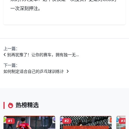
一次深刻押注。
上一篇：
别再犹豫了！让你的赛车，拥有独一无…
下一篇：
如何制定适合自己的乒乓球训练计
热榜精选
#1
#2
#3