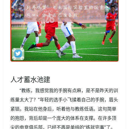
人才蓄水池建
“教练，我感觉我的手腕有点麻，是不是昨天的训
练量太大了？”年轻的选手小飞揉着自己的手腕，眉头
紧锁。我站在他身后，听着他与教练低语。这句简单
的抱怨，背后却是一个庞大的体系在支撑。在许多顶
尖的电竞俱乐部，已经不再是单纯的“练就完事”了。