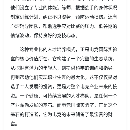
他们设立了专业的体能训练师，根据选手的身体状况
制定训练计划，纠正不良姿势，预防运动损伤。还有
心理辅导团队，帮助选手应对比赛的压力、低谷期的
情绪波动，保持良好的竞技心态。
这种专业化的人才培养模式，正是电竞国际实验
室的核心价值所在。它构建了一个完整的生态系统，
从挖掘有潜力的年轻人，到提供科学的训练和指导，
再到帮助他们实现职业生涯的最大化。这不仅仅是对
选手个人发展的投资，更是对整个电竞产业未来的投
资。一个健康、可持续发展的人才梯队，是任何一个
产业蓬勃发展的基石。而电竞国际实验室，正是这个
基石的打造者，它为电竞的未来储备了最宝贵的财
富。