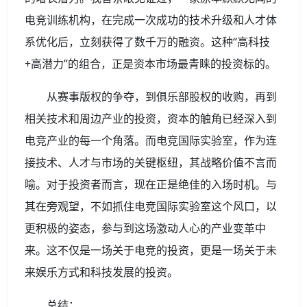
电竞训练机构，在完成一次成功的技术升级和人才体
系优化后，立刻获得了数千万的融资。这种“高科技
+高潜力”的组合，正是资本市场最青睐的投资标的。
从赛事版权的争夺，到俱乐部股权的收购，再到
相关技术和周边产业的投资，资本的触角已经深入到
电竞产业的每一个角落。而电竞国际实验室，作为连
接技术、人才与市场的关键枢纽，其战略价值不言而
喻。对于投资者而言，现在正是绝佳的入场时机。与
其在旁观望，不如抓住电竞国际实验室这个风口，以
更积极的姿态，参与到这场激动人心的产业变革中
来。这不仅是一场关于电竞的投资，更是一场关于未
来娱乐方式和科技发展的投资。
总结：