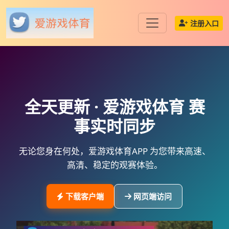
注册入口
全天更新 ·
爱游戏体育
赛
事实时同步
无论您身在何处，
爱游戏体育APP
为您带来高速、
高清、稳定的观赛体验。
下载客户端
网页端访问